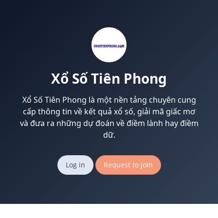
Xổ Số Tiên Phong
Xổ Số Tiên Phong là một nền tảng chuyên cung
cấp thông tin về kết quả xổ số, giải mã giấc mơ
và đưa ra những dự đoán về điềm lành hay điềm
dữ.
Log in
Request to join